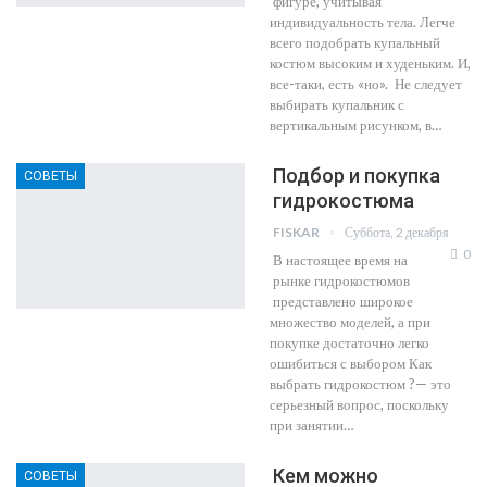
фигуре, учитывая
индивидуальность тела. Легче
всего подобрать купальный
костюм высоким и худеньким. И,
все-таки, есть «но». Не следует
выбирать купальник с
вертикальным рисунком, в…
Подбор и покупка
СОВЕТЫ
гидрокостюма
Суббота, 2 декабря
FISKAR
0
В настоящее время на
рынке гидрокостюмов
представлено широкое
множество моделей, а при
покупке достаточно легко
ошибиться с выбором Как
выбрать гидрокостюм ?— это
серьезный вопрос, поскольку
при занятии…
Кем можно
СОВЕТЫ