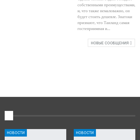
собственными преимуществами,
и, что также немаловажно, он
будет стоить дешевле. Знатоки
признают, что Таиланд самая
гостеприимная и…
НОВЫЕ СООБЩЕНИЯ
1
НОВОСТИ
НОВОСТИ