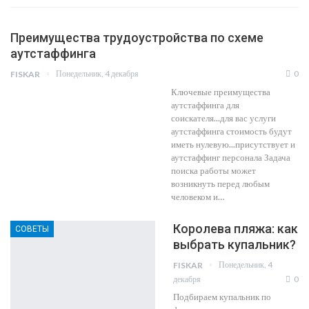
Преимущества трудоустройства по схеме
аутстаффинга
Понедельник, 4 декабря
0
FISKAR
Ключевые преимущества
аутстаффинга для
соискателя...для вас услуги
аутстаффинга стоимость будут
иметь нулевую...присутствует и
аутстаффинг персонала Задача
поиска работы может
возникнуть перед любым
человеком и…
Королева пляжа: как
СОВЕТЫ
выбрать купальник?
Понедельник, 4
FISKAR
декабря
0
Подбираем купальник по