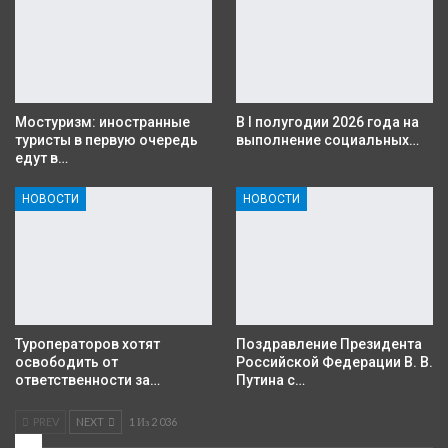
Мостуризм: иностранные
В I полугодии 2026 года на
туристы в первую очередь
выполнение социальных…
едут в…
НОВОСТИ
НОВОСТИ
Туроператоров хотят
Поздравление Президента
освободить от
Российской Федерации В. В.
ответственности за…
Путина с…
PREV
NEXT
1 Из 2 036