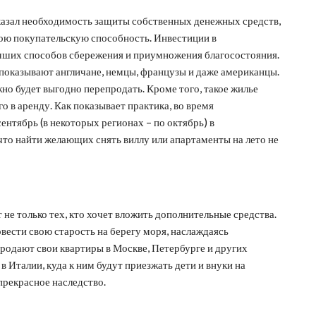
оказал необходимость защиты собственных денежных средств,
вою покупательскую способность. Инвестиции в
чших способов сбережения и приумножения благосостояния.
показывают англичане, немцы, французы и даже американцы.
но будет выгодно перепродать. Кроме того, такое жилье
го в аренду. Как показывает практика, во время
сентябрь (в некоторых регионах – по октябрь) в
 что найти желающих снять виллу или апартаменты на лето не
не только тех, кто хочет вложить дополнительные средства.
ести свою старость на берегу моря, наслаждаясь
родают свои квартиры в Москве, Петербурге и других
в Италии, куда к ним будут приезжать дети и внуки на
 прекрасное наследство.