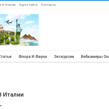
в И Отелей
Карта Сайта
Контакты
Статьи
Флора И Фауна
Экскурсии
Вебкамеры Он
В Италии
та