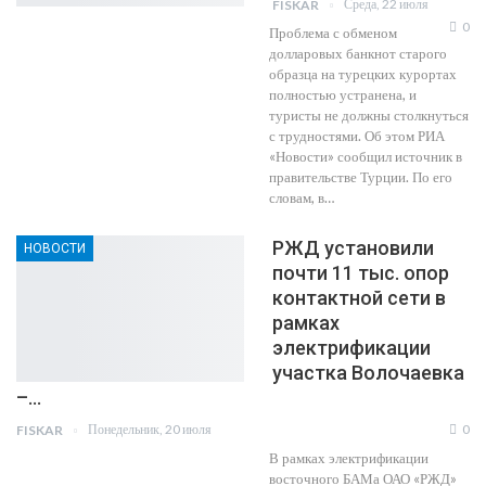
Среда, 22 июля
FISKAR
0
Проблема с обменом
долларовых банкнот старого
образца на турецких курортах
полностью устранена, и
туристы не должны столкнуться
с трудностями. Об этом РИА
«Новости» сообщил источник в
правительстве Турции. По его
словам, в…
РЖД установили
НОВОСТИ
почти 11 тыс. опор
контактной сети в
рамках
электрификации
участка Волочаевка
–…
Понедельник, 20 июля
0
FISKAR
В рамках электрификации
восточного БАМа ОАО «РЖД»