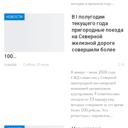
поездки, в прошлом году…
В I полугодии
НОВОСТИ
текущего года
пригородные поезда
на Северной
железной дороге
совершили более
100…
Суббота, 25 июля
0
FISKAR
В январе – июне 2026 года
СЖД совместно с Северной
пригородной пассажирской
компанией организовали
курсирование 9 тематических
поездов по 13 маршрутам,
которые совершили за это время
более 100 рейсов. Это
ретротуры с паровозом,…