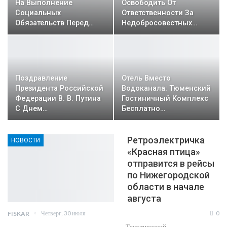
На Выполнение
Освободить От
Социальных
Ответственности За
Обязательств Перед…
Недобросовестных…
Поздравление
Отель Вместо
Президента Российской
Водоканала: Тюменский
Федерации В. В. Путина
Гостиничный Комплекс
С Днем…
Бесплатно…
Ретроэлектричка
НОВОСТИ
«Красная птица»
отправится в рейсы
по Нижегородской
области в начале
августа
Четверг, 30 июля
0
FISKAR
Тематический