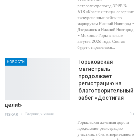
ретроэлектропоезд ЭР9Е №
618 «Красная птица» совершит
экскурсионные рейсы по
маршрутам Нижний Новгород –
Дзержинск и Нижний Новгород
– Моховые Горы в начале
августа 2026 года. Состав
будет отправляться…
Горьковская
НОВОСТИ
магистраль
продолжает
регистрацию на
благотворительный
забег «Достигая
цели!»
Вторник, 28 июля
0
FISKAR
Горьковская железная дорога
продолжает регистрацию
участников благотворительного
забега «Достигая цели!»,