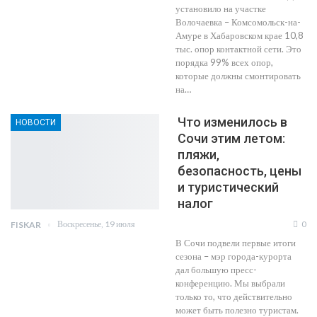
установило на участке
Волочаевка – Комсомольск-на-
Амуре в Хабаровском крае 10,8
тыс. опор контактной сети. Это
порядка 99% всех опор,
которые должны смонтировать
на…
Что изменилось в
НОВОСТИ
Сочи этим летом:
пляжи,
безопасность, цены
и туристический
налог
Воскресенье, 19 июля
0
FISKAR
В Сочи подвели первые итоги
сезона – мэр города-курорта
дал большую пресс-
конференцию. Мы выбрали
только то, что действительно
может быть полезно туристам.