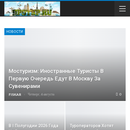
НОВОСТИ
Мостуризм: Иностранные Туристы В
Первую Очередь Едут В Москву За
Сувенирами
Четверг, 6 августа
0
FISKAR
В I Полугодии 2026 Года
Туроператоров Хотят