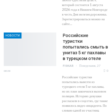
который состоится 1 августа
2026 года в Нижнем Новгороде
в честь Дня железнодорожника.
Зарегистрироваться можно на
сайте…
Российские
НОВОСТИ
туристки
попытались смыть в
унитаз 5 кг пахлавы
в турецком отеле
Понедельник, 27
FISKAR
июля
0
Российские туристки
попытались вывезти из
турецкого отеля 5 кг пахлавы,
но их план закончился вызовом
полиции. Историю девушки
рассказали в соцсетях, где также
появилось видео инцидента. По
словам одной из участниц