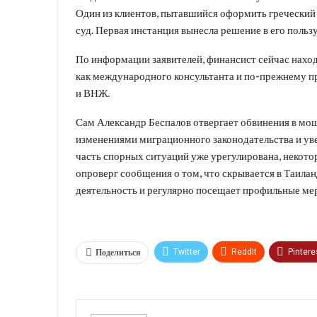
Один из клиентов, пытавшийся оформить греческий п
суд. Первая инстанция вынесла решение в его польз
По информации заявителей, финансист сейчас наход
как международного консультанта и по-прежнему п
и ВНЖ.
Сам Александр Беспалов отвергает обвинения в мош
изменениями миграционного законодательства и уве
часть спорных ситуаций уже урегулирована, некото
опроверг сообщения о том, что скрывается в Таила
деятельность и регулярно посещает профильные мер
Поделиться
Twitter
ReddIt
Pintere
VK