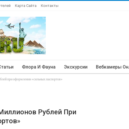
Отелей
Карта Сайта
Контакты
Статьи
Флора И Фауна
Экскурсии
Вебкамеры Он
блей при оформлении «сильных паспортов»
 Миллионов Рублей При
ортов»