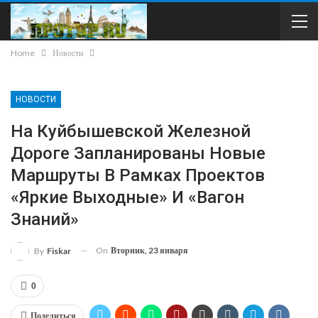
Home
Новости
НОВОСТИ
На Куйбышевской Железной
Дороге Запланированы Новые
Маршруты В Рамках Проектов
«Яркие Выходные» И «Вагон
Знаний»
On
Вторник, 23 января
By
Fiskar
0
Поделиться