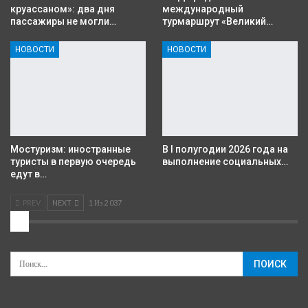
круассаном»: два дня
международный
пассажиры не могли…
турмаршрут «Великий…
НОВОСТИ
НОВОСТИ
Мостуризм: иностранные
В I полугодии 2026 года на
туристы в первую очередь
выполнение социальных…
едут в…
PREV
NEXT
1 Из 2 037
2