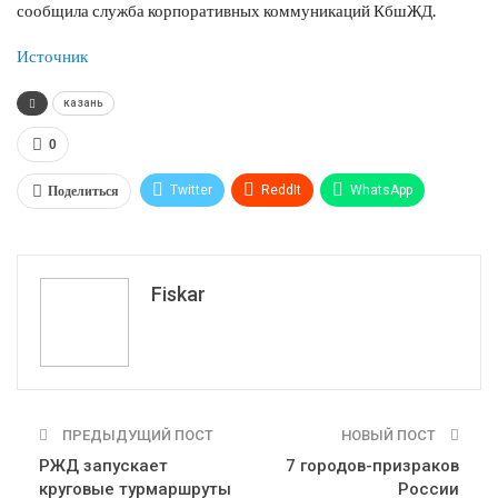
сообщила служба корпоративных коммуникаций КбшЖД.
Источник
казань
0
Поделиться
Twitter
ReddIt
WhatsApp
Pinterest
Эл. адрес
Tumblr
Telegram
VK
Fiskar
ПРЕДЫДУЩИЙ ПОСТ
НОВЫЙ ПОСТ
РЖД запускает
7 городов-призраков
круговые турмаршруты
России