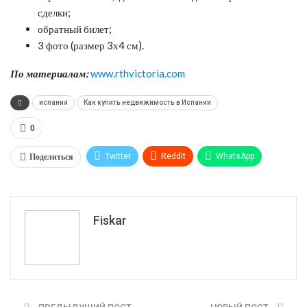
сделки;
обратный билет;
3 фото (размер 3х4 см).
По материалам:
www.rthvictoria.com
испания
Как купить недвижимость в Испании
0
Поделиться
Twitter
ReddIt
WhatsApp
Pinterest
Эл. адрес
Tumblr
Telegram
VK
Fiskar