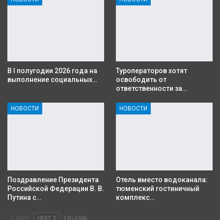
В I полугодии 2026 года на
Туроператоров хотят
выполнение социальных…
освободить от
ответственности за…
НОВОСТИ
НОВОСТИ
Поздравление Президента
Отель вместо водоканала:
Российской Федерации В. В.
тюменский гостиничный
Путина с…
комплекс…
PREV
NEXT
1 Из 2 036