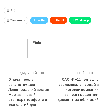
0
Поделиться
Twitter
ReddIt
WhatsApp
Pinterest
Эл. адрес
Tumblr
Telegram
VK
Fiskar
ПРЕДЫДУЩИЙ ПОСТ
НОВЫЙ ПОСТ
Открыт после
ОАО «РЖД» успешно
реконструкции
реализовало первый в
Ленинградский вокзал
истории компании
Москвы: новый
выпуск процентно-
стандарт комфорта и
дисконтных облигаций
технологий для