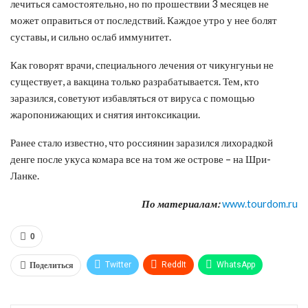
лечиться самостоятельно, но по прошествии 3 месяцев не
может оправиться от последствий. Каждое утро у нее болят
суставы, и сильно ослаб иммунитет.
Как говорят врачи, специального лечения от чикунгуньи не
существует, а вакцина только разрабатывается. Тем, кто
заразился, советуют избавляться от вируса с помощью
жаропонижающих и снятия интоксикации.
Ранее стало известно, что россиянин заразился лихорадкой
денге после укуса комара все на том же острове – на Шри-
Ланке.
По материалам:
www.tourdom.ru
0
Поделиться
Twitter
ReddIt
WhatsApp
Pinterest
Эл. адрес
Tumblr