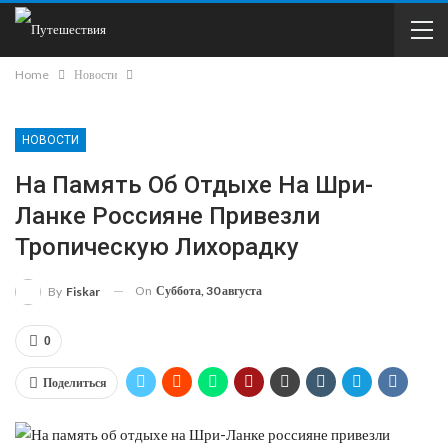
Home
Новости
НОВОСТИ
На Память Об Отдыхе На Шри-
Ланке Россияне Привезли
Тропическую Лихорадку
On
Суббота, 30 августа
By
Fiskar
0
Поделиться