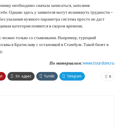
ннику необходимо сначала записаться, заполнив
бе. Однако здесь у заявителя могут возникнуть трудности –
 Без указания нужного параметра система просто не даст
одимая категория появится в скором времени.
с можно только со стыковками. Например, турецкий
осквы в Братиславу с остановкой в Стамбуле. Такой билет в
ну.
По материалам:
www.tourdom.ru
st
Эл. адрес
Tumblr
Telegram
0