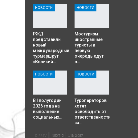
НОВОСТИ
НОВОСТИ
РЖД
Мостуризм:
представили
иностранные
новый
туристы в
международный
первую
турмаршрут
очередь едут
«Великий…
в…
НОВОСТИ
НОВОСТИ
В I полугодии
Туроператоров
2026 года на
хотят
выполнение
освободить от
социальных…
ответственности
за…
PREV
NEXT
1 Из 2 037