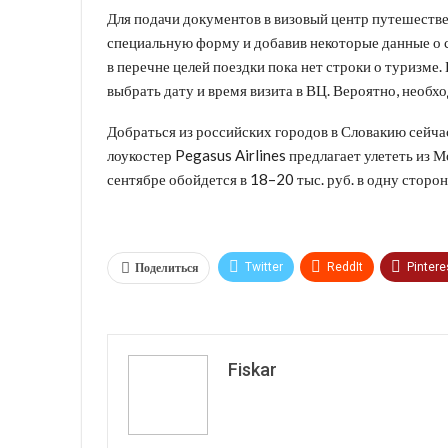
Для подачи документов в визовый центр путешестве
специальную форму и добавив некоторые данные о се
в перечне целей поездки пока нет строки о туризме.
выбрать дату и время визита в ВЦ. Вероятно, необх
Добраться из российских городов в Словакию сейча
лоукостер Pegasus Airlines предлагает улететь из М
сентябре обойдется в 18–20 тыс. руб. в одну сторо
Поделиться
Twitter
ReddIt
Pintere
VK
Fiskar