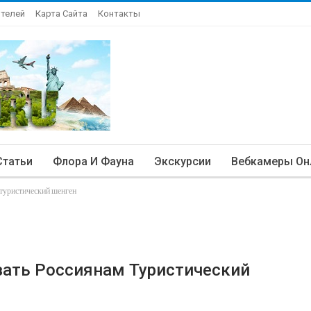
Отелей
Карта Сайта
Контакты
Статьи
Флора И Фауна
Экскурсии
Вебкамеры Он
 туристический шенген
вать Россиянам Туристический