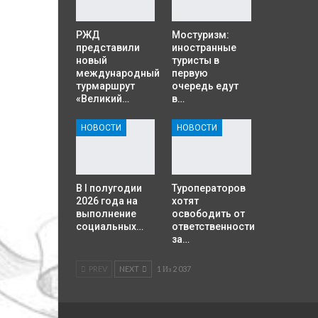
РЖД
Мостуризм:
представили
иностранные
новый
туристы в
международный
первую
турмаршрут
очередь едут
«Великий…
в…
НОВОСТИ
НОВОСТИ
В I полугодии
Туроператоров
2026 года на
хотят
выполнение
освободить от
социальных…
ответственности
за…
PREV
NEXT
1 Из 2 037