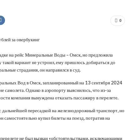
0
адке на рейс Минеральные Воды – Омск, но предложила
такой вариант не устроил, ему пришлось добираться до
альные страдания, он направился в суд.
еральных Вод в Омск, запланированный на 13 сентября 2024
оне самолета. Однако в аэропорту выяснилось, что из-за
ости компания вынуждена отказать пассажиру в перелете.
 с дальнейшей пересадкой на железнодорожный транспорт, но
 он самостоятельно купил билеты на поезд, потратив на
в перелете не был вызван «обстоятельствами, исключающими