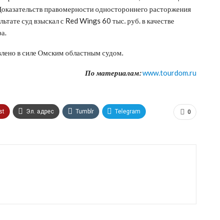
Доказательств правомерности одностороннего расторжения
льтате суд взыскал с Red Wings 60 тыс. руб. в качестве
фа.
лено в силе Омским областным судом.
По материалам:
www.tourdom.ru
st
Эл. адрес
Tumblr
Telegram
0