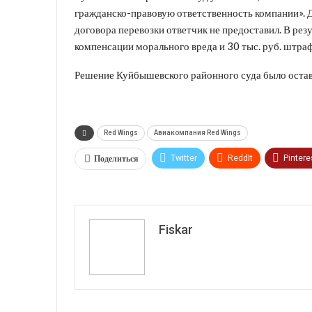
гражданско-правовую ответственность компании». 
договора перевозки ответчик не предоставил. В резу
компенсации морального вреда и 30 тыс. руб. штра
Решение Куйбышевского районного суда было остав
Red Wings
Авиакомпания Red Wings
Поделиться
Twitter
ReddIt
Pintere
VK
Fiskar