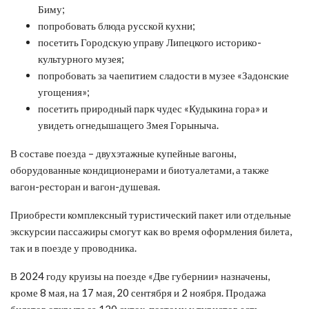
Биму;
попробовать блюда русской кухни;
посетить Городскую управу Липецкого историко-
культурного музея;
попробовать за чаепитием сладости в музее «Задонские
угощения»;
посетить природный парк чудес «Кудыкина гора» и
увидеть огнедышащего Змея Горыныча.
В составе поезда – двухэтажные купейные вагоны,
оборудованные кондиционерами и биотуалетами, а также
вагон-ресторан и вагон-душевая.
Приобрести комплексный туристический пакет или отдельные
экскурсии пассажиры смогут как во время оформления билета,
так и в поезде у проводника.
В 2024 году круизы на поезде «Две губернии» назначены,
кроме 8 мая, на 17 мая, 20 сентября и 2 ноября. Продажа
билетов открыта за 120 суток, поэтому у туристов есть