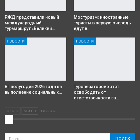
РЖД представили новый
Мостуризм: иностранные
международный
туристы в первую очередь
турмаршрут «Великий…
едут в…
НОВОСТИ
НОВОСТИ
В I полугодии 2026 года на
Туроператоров хотят
выполнение социальных…
освободить от
ответственности за…
PREV
NEXT
1 Из 2 037
2