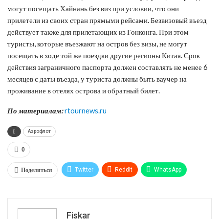
могут посещать Хайнань без виз при условии, что они
прилетели из своих стран прямыми рейсами. Безвизовый въезд
действует также для прилетающих из Гонконга. При этом
туристы, которые въезжают на остров без визы, не могут
посещать в ходе той же поездки другие регионы Китая. Срок
действия заграничного паспорта должен составлять не менее 6
месяцев с даты въезда, у туриста должны быть ваучер на
проживание в отелях острова и обратный билет.
По материалам:
rtournews.ru
Аэрофлот
0
Поделиться
Twitter
ReddIt
WhatsApp
Pinterest
Эл. адрес
Tumblr
Telegram
VK
Fiskar