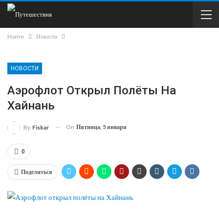
Home
Новости
НОВОСТИ
Аэрофлот Открыл Полёты На
Хайнань
On
Пятница, 5 января
By
Fiskar
0
Поделиться