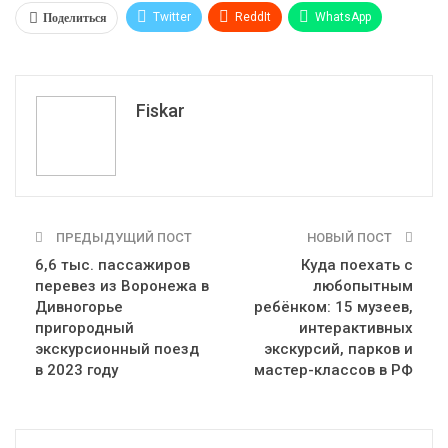
Поделиться
Twitter
ReddIt
WhatsApp
Pinterest
Эл. адрес
Tumblr
Telegram
VK
Fiskar
ПРЕДЫДУЩИЙ ПОСТ
НОВЫЙ ПОСТ
6,6 тыс. пассажиров
Куда поехать с
перевез из Воронежа в
любопытным
Дивногорье
ребёнком: 15 музеев,
пригородный
интерактивных
экскурсионный поезд
экскурсий, парков и
в 2023 году
мастер-классов в РФ