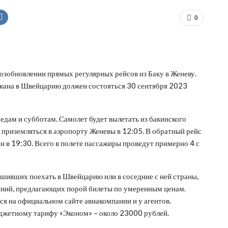
0
зобновлении прямых регулярных рейсов из Баку в Женеву.
жана в Швейцарию должен состояться 30 сентября 2023
редам и субботам. Самолет будет вылетать из бакинского
приземляться в аэропорту Женевы в 12:05. В обратный рейс
н в 19:30. Всего в полете пассажиры проведут примерно 4 с
ешивших поехать в Швейцарию или в соседние с ней страны,
мпаний, предлагающих порой билеты по умеренным ценам.
я на официальном сайте авиакомпании и у агентов.
юджетному тарифу «Эконом» – около 23000 рублей.