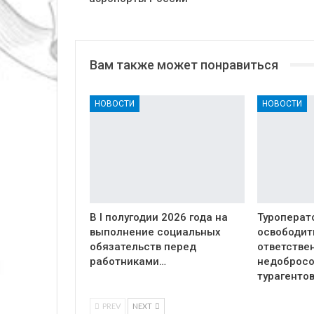
Вам также может понравиться
НОВОСТИ
НОВОСТИ
В I полугодии 2026 года на
Туроперат
выполнение социальных
освободит
обязательств перед
ответстве
работниками…
недоброс
турагенто
PREV
NEXT