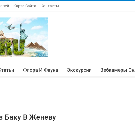
телей
Карта Сайта
Контакты
Статьи
Флора И Фауна
Экскурсии
Вебкамеры Он
з Баку В Женеву