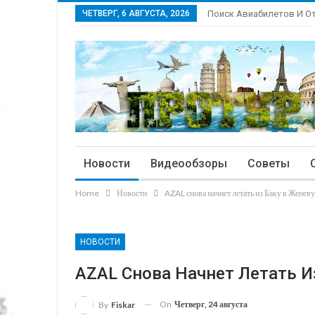
ЧЕТВЕРГ, 6 АВГУСТА, 2026
Поиск Авиабилетов И О
Новости
Видеообзоры
Советы
Home
Новости
AZAL снова начнет летать из Баку в Женеву
НОВОСТИ
AZAL Снова Начнет Летать И
On
Четверг, 24 августа
By
Fiskar