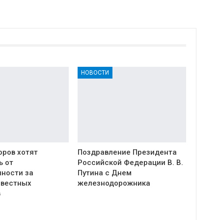
НОВОСТИ
оров хотят
Поздравление Президента
ь от
Российской Федерации В. В.
нности за
Путина с Днем
овестных
железнодорожника
в