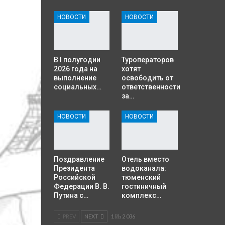
НОВОСТИ
НОВОСТИ
В I полугодии
Туроператоров
2026 года на
хотят
выполнение
освободить от
социальных…
ответственности
за…
НОВОСТИ
НОВОСТИ
Поздравление
Отель вместо
Президента
водоканала:
Российской
тюменский
Федерации В. В.
гостиничный
Путина с…
комплекс…
PREV
NEXT
1 Из 2 036