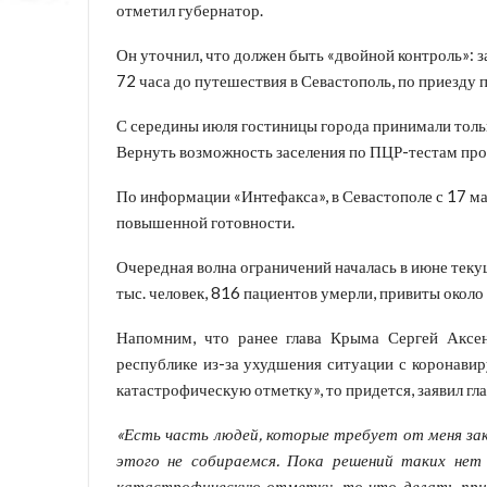
отметил губернатор.
Он уточнил, что должен быть «двойной контроль»: 
72 часа до путешествия в Севастополь, по приезду п
С середины июля гостиницы города принимали толь
Вернуть возможность заселения по ПЦР-тестам про
По информации «Интефакса», в Севастополе с 17 ма
повышенной готовности.
Очередная волна ограничений началась в июне теку
тыс. человек, 816 пациентов умерли, привиты около
Напомним, что ранее глава Крыма Сергей Аксено
республике из-за ухудшения ситуации с коронавир
катастрофическую отметку», то придется, заявил гл
«Есть часть людей, которые требует от меня за
этого не собираемся. Пока решений таких нет 
катастрофическую отметку, то что делать приде