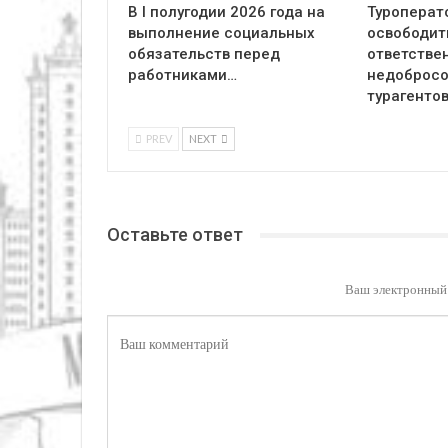
В I полугодии 2026 года на
Туроперат
выполнение социальных
освободит
обязательств перед
ответстве
работниками…
недоброс
турагенто
PREV
NEXT
Оставьте ответ
Ваш электронный 