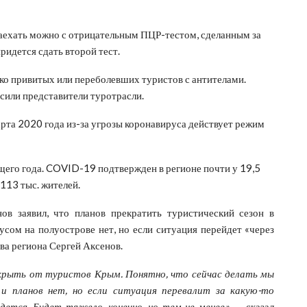
заехать можно с отрицательным ПЦР-тестом, сделанным за
ридется сдать второй тест.
ко привитых или переболевших туристов с антителами.
сили представители туротрасли.
рта 2020 года из-за угрозы коронавируса действует режим
щего года. COVID-19 подтвержден в регионе почти у 19,5
 113 тыс. жителей.
в заявил, что планов прекратить туристический сезон в
усом на полуострове нет, но если ситуация перейдет «через
ава региона Сергей Аксенов.
крыть от туристов Крым. Понятно, что сейчас делать мы
и планов нет, но если ситуация перевалит за какую-то
тся. Будет тяжело, конечно, но тем не менее»,
— сказал