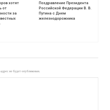
оров хотят
Поздравление Президента
ь от
Российской Федерации В. В.
нности за
Путина с Днем
овестных
железнодорожника
в
адрес не будет опубликован.