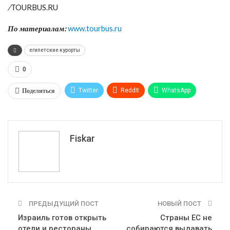
/
TOURBUS.RU
По материалам:
www.tourbus.ru
египетские курорты
0
Поделиться
Twitter
ReddIt
WhatsApp
Pinterest
Эл. адрес
Tumblr
Telegram
VK
Fiskar
ПРЕДЫДУЩИЙ ПОСТ
НОВЫЙ ПОСТ
Израиль готов открыть
Страны ЕС не
отели и рестораны
собираются выдавать