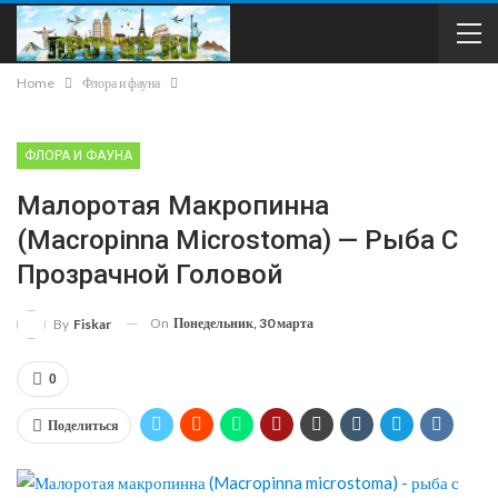
Home
Флора и фауна
ФЛОРА И ФАУНА
Малоротая Макропинна
(Macropinna Microstoma) — Рыба С
Прозрачной Головой
On
Понедельник, 30 марта
By
Fiskar
0
Поделиться