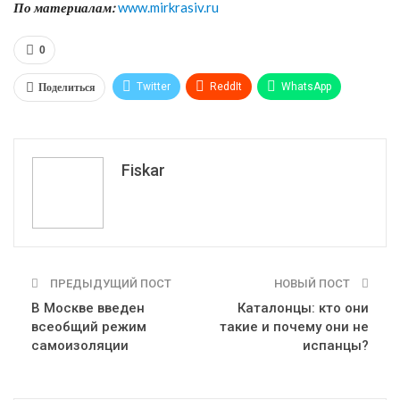
По материалам:
www.mirkrasiv.ru
0
Поделиться
Twitter
ReddIt
WhatsApp
Pinterest
Эл. адрес
Tumblr
Telegram
VK
Fiskar
ПРЕДЫДУЩИЙ ПОСТ
НОВЫЙ ПОСТ
В Москве введен
Каталонцы: кто они
всеобщий режим
такие и почему они не
самоизоляции
испанцы?