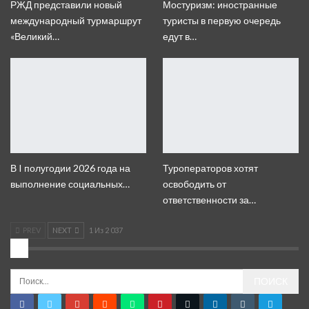
РЖД представили новый
Мостуризм: иностранные
международный турмаршрут
туристы в первую очередь
«Великий…
едут в…
В I полугодии 2026 года на
Туроператоров хотят
выполнение социальных…
освободить от
ответственности за…
PREV
NEXT
1 Из 2 037
2