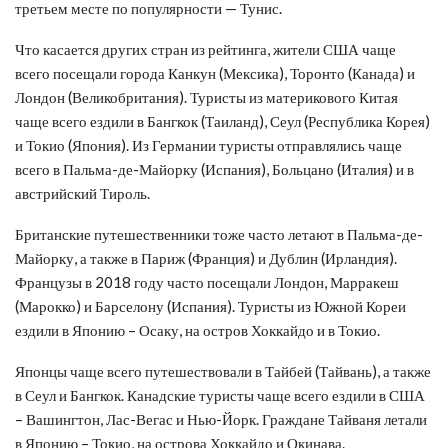
третьем месте по популярности — Тунис.
Что касается других стран из рейтинга, жители США чаще
всего посещали города Канкун (Мексика), Торонто (Канада) и
Лондон (Великобритания). Туристы из материкового Китая
чаще всего ездили в Бангкок (Таиланд), Сеул (Республика Корея)
и Токио (Япония). Из Германии туристы отправлялись чаще
всего в Пальма-де-Майорку (Испания), Больцано (Италия) и в
австрийский Тироль.
Британские путешественники тоже часто летают в Пальма-де-
Майорку, а также в Париж (Франция) и Дублин (Ирландия).
Французы в 2018 году часто посещали Лондон, Марракеш
(Марокко) и Барселону (Испания). Туристы из Южной Кореи
ездили в Японию – Осаку, на остров Хоккайдо и в Токио.
Японцы чаще всего путешествовали в Тайбей (Тайвань), а также
в Сеул и Бангкок. Канадские туристы чаще всего ездили в США
– Вашингтон, Лас-Вегас и Нью-Йорк. Граждане Тайваня летали
в Японию – Токио, на острова Хоккайдо и Окинава.