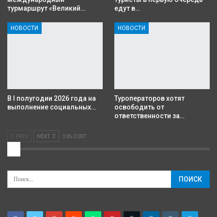
турмаршрут «Великий…
едут в…
НОВОСТИ
НОВОСТИ
В I полугодии 2026 года на
Туроператоров хотят
выполнение социальных…
освободить от
ответственности за…
PREV
NEXT
1 Из 2 037
2