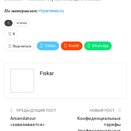
По материалам:
rtournews.ru
италия
0
Поделиться
Twitter
ReddIt
WhatsApp
Pinterest
Эл. адрес
Tumblr
Telegram
VK
Fiskar
ПРЕДЫДУЩИЙ ПОСТ
НОВЫЙ ПОСТ
Amandatour
Конфиденциальные
«заваливается»
тарифы
профессиональных