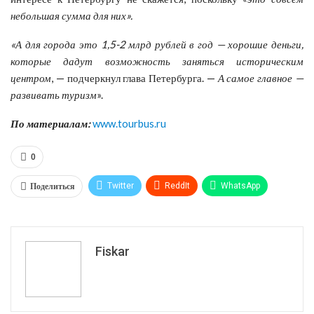
небольшая сумма для них».
«А для города это 1,5-2 млрд рублей в год — хорошие деньги,
которые дадут возможность заняться историческим
центром
, — подчеркнул глава Петербурга. —
А самое главное —
развивать туризм
».
По материалам:
www.tourbus.ru
0
Поделиться
Twitter
ReddIt
WhatsApp
Pinterest
Эл. адрес
Tumblr
Telegram
VK
Fiskar