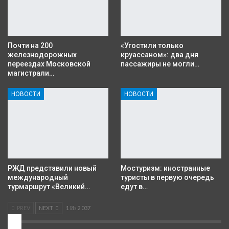
Почти на 200
«Угостили только
железнодорожных
круассаном»: два дня
переездах Московской
пассажиры не могли…
магистрали…
НОВОСТИ
НОВОСТИ
РЖД представили новый
Мостуризм: иностранные
международный
туристы в первую очередь
турмаршрут «Великий…
едут в…
PREV
NEXT
1 Из 2 037
2