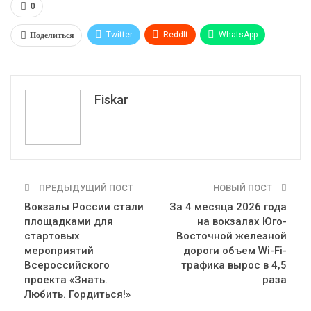
0
Поделиться
Twitter
ReddIt
WhatsApp
Pinterest
Эл. адрес
Tumblr
Telegram
VK
Fiskar
ПРЕДЫДУЩИЙ ПОСТ
НОВЫЙ ПОСТ
Вокзалы России стали
За 4 месяца 2026 года
площадками для
на вокзалах Юго-
стартовых
Восточной железной
мероприятий
дороги объем Wi-Fi-
Всероссийского
трафика вырос в 4,5
проекта «Знать.
раза
Любить. Гордиться!»