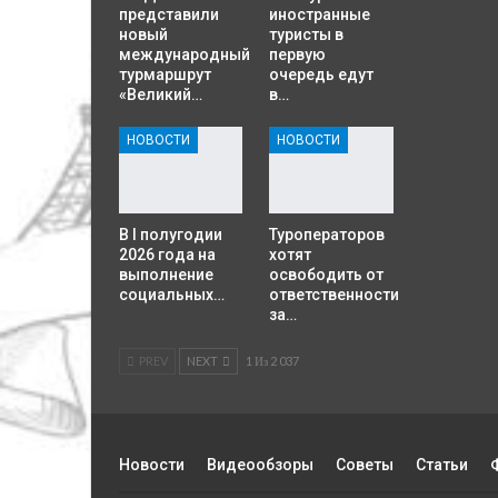
представили
иностранные
новый
туристы в
международный
первую
турмаршрут
очередь едут
«Великий…
в…
НОВОСТИ
НОВОСТИ
В I полугодии
Туроператоров
2026 года на
хотят
выполнение
освободить от
социальных…
ответственности
за…
PREV
NEXT
1 Из 2 037
Новости
Видеообзоры
Советы
Статьи