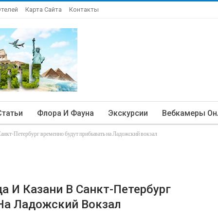
Отелей
Карта Сайта
Контакты
Статьи
Флора И Фауна
Экскурсии
Вебкамеры Он
Санкт-Петербург временно будут прибывать на Ладожский вокзал
а И Казани В Санкт-Петербург
На Ладожский Вокзал