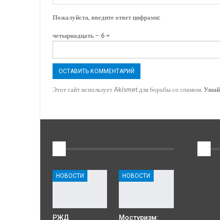
Пожалуйста, введите ответ цифрами:
четырнадцать − 6 =
Этот сайт использует Akismet для борьбы со спамом.
Узнай
1
2
НОВОСТИ
НОВОСТИ
РЖД
Мостуризм: