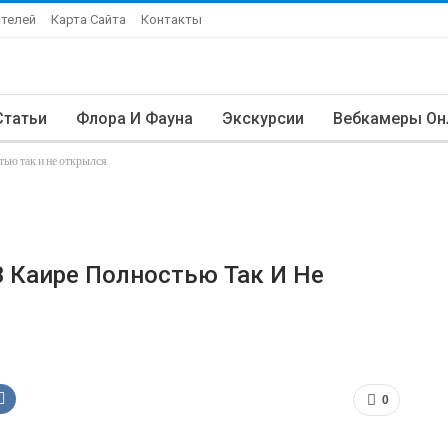
Отелей
Карта Сайта
Контакты
Статьи
Флора И Фауна
Экскурсии
Вебкамеры Он
ью так и не открылся
 Каире Полностью Так И Не
0