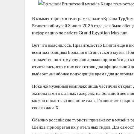
В комментариях в телеграм-канале «Крыша ТурДома
Египетский музей 3 июля 2025 года, как было обещ
информацию по работе Grand Egyptian Museum.
Вот что выяснилось. Правительство Египта еще в и
всем экспозициям Большого Египетского музея. Нов
торжество по этому случаю должно произойти до к
отчитались, что у них все готово для официальной ц
выберет «наиболее подходящее время для долгожда
Пока же музейный комплекс лишь частично открыт 
экспонатами в главных галереях, на Большой лестни
можно попасть во внешние сады. Главные же сокро
своего часа Х.
Обычно российские туристы приезжают в музей в р
Шейха, приобретая их у отельных гидов. Для самос
этого потребуется карта зарубежного банка. Стоимос