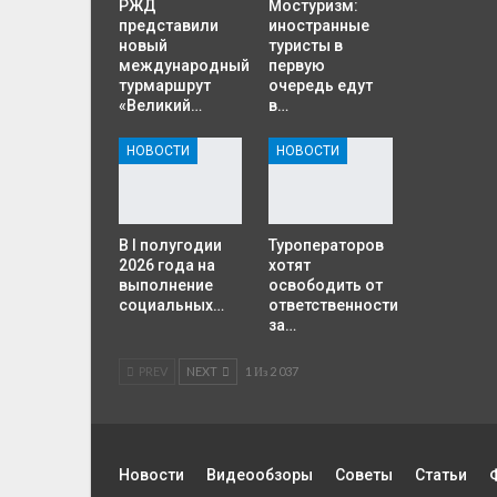
РЖД
Мостуризм:
представили
иностранные
новый
туристы в
международный
первую
турмаршрут
очередь едут
«Великий…
в…
НОВОСТИ
НОВОСТИ
В I полугодии
Туроператоров
2026 года на
хотят
выполнение
освободить от
социальных…
ответственности
за…
PREV
NEXT
1 Из 2 037
Новости
Видеообзоры
Советы
Статьи