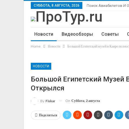
СУББОТА, 8 АВГУСТА, 2026
Поиск Авиабилетов И 
Новости
Видеообзоры
Советы
Home
Новости
Большой Египетский музей в Каире полност
НОВОСТИ
Большой Египетский Музей В
Открылся
On
Суббота, 2 августа
By
Fiskar
Поделиться