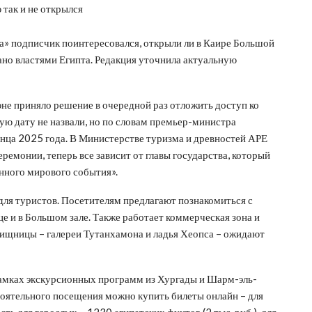
» подписчик поинтересовался, открыли ли в Каире Большой
ано властями Египта. Редакция уточнила актуальную
юне приняло решение в очередной раз отложить доступ ко
ую дату не назвали, но по словам премьер-министра
онца 2025 года. В Министерстве туризма и древностей АРЕ
еремонии, теперь все зависит от главы государства, который
нного мирового события».
для туристов. Посетителям предлагают познакомиться с
це и в Большом зале. Также работает коммерческая зона и
вищницы – галереи Тутанхамона и ладья Хеопса – ожидают
амках экскурсионных программ из Хургады и Шарм-эль-
тоятельного посещения можно купить билеты онлайн – для
ть для взрослых – 1230 египетских фунтов (2 тыс. руб.), для