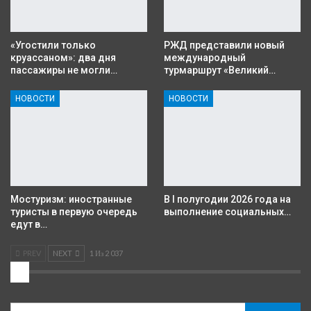
«Угостили только
РЖД представили новый
круассаном»: два дня
международный
пассажиры не могли…
турмаршрут «Великий…
НОВОСТИ
НОВОСТИ
Мостуризм: иностранные
В I полугодии 2026 года на
туристы в первую очередь
выполнение социальных…
едут в…
PREV
NEXT
1 Из 2 037
2