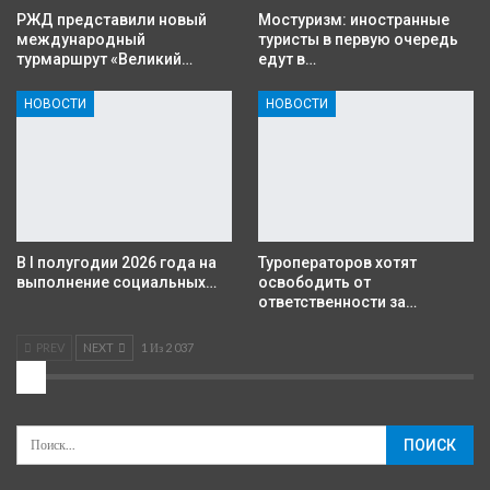
РЖД представили новый
Мостуризм: иностранные
международный
туристы в первую очередь
турмаршрут «Великий…
едут в…
НОВОСТИ
НОВОСТИ
В I полугодии 2026 года на
Туроператоров хотят
выполнение социальных…
освободить от
ответственности за…
PREV
NEXT
1 Из 2 037
2