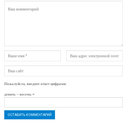
Пожалуйста, введите ответ цифрами:
девять − восемь =