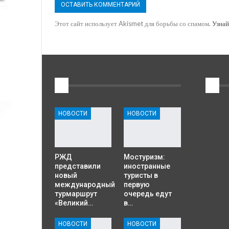
Этот сайт использует Akismet для борьбы со спамом.
Узнай
1
2
НОВОСТИ
НОВОСТИ
РЖД
Мостуризм:
представили
иностранные
новый
туристы в
международный
первую
турмаршрут
очередь едут
«Великий…
в…
НОВОСТИ
НОВОСТИ