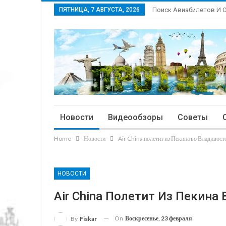
ПЯТНИЦА, 7 АВГУСТА, 2026
Поиск Авиабилетов И 
Новости
Видеообзоры
Советы
Home
Новости
Air China полетит из Пекина во Владивост
НОВОСТИ
Air China Полетит Из Пекина
On
Воскресенье, 23 февраля
By
Fiskar