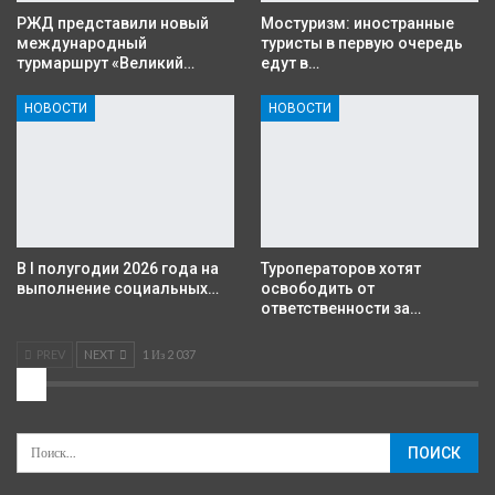
РЖД представили новый
Мостуризм: иностранные
международный
туристы в первую очередь
турмаршрут «Великий…
едут в…
НОВОСТИ
НОВОСТИ
В I полугодии 2026 года на
Туроператоров хотят
выполнение социальных…
освободить от
ответственности за…
PREV
NEXT
1 Из 2 037
2