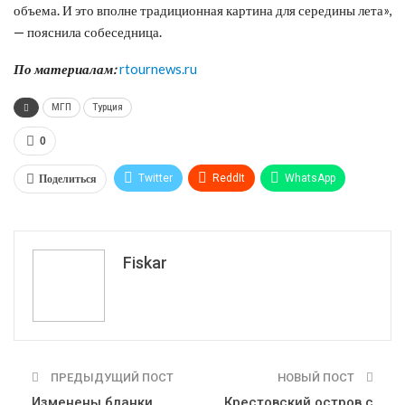
объема. И это вполне традиционная картина для середины лета»,
— пояснила собеседница.
По материалам:
rtournews.ru
МГП
Турция
0
Поделиться
Twitter
ReddIt
WhatsApp
Pinterest
Эл. адрес
Tumblr
Telegram
VK
Fiskar
ПРЕДЫДУЩИЙ ПОСТ
НОВЫЙ ПОСТ
Изменены бланки
Крестовский остров с