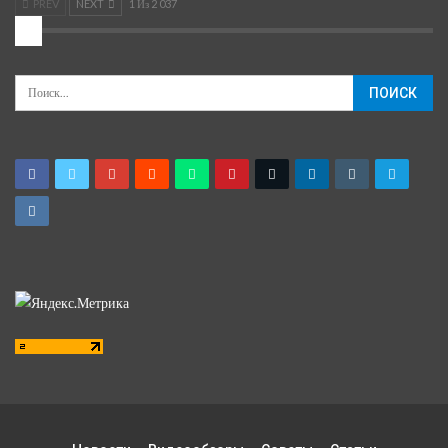
PREV
NEXT
1 Из 2 037
2