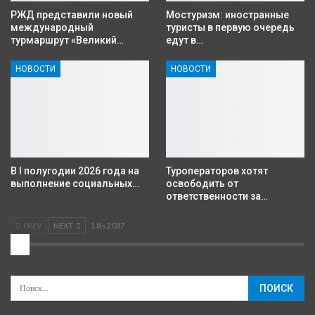
РЖД представили новый
Мостуризм: иностранные
международный
туристы в первую очередь
турмаршрут «Великий…
едут в…
НОВОСТИ
НОВОСТИ
В I полугодии 2026 года на
Туроператоров хотят
выполнение социальных…
освободить от
ответственности за…
PREV
NEXT
1 Из 2 037
2