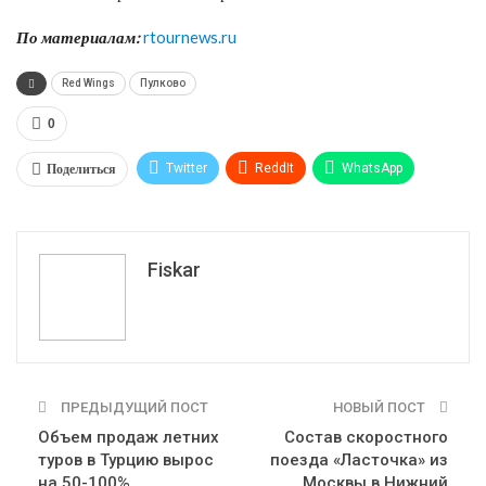
По материалам:
rtournews.ru
Red Wings
Пулково
0
Поделиться
Twitter
ReddIt
WhatsApp
Pinterest
Эл. адрес
Tumblr
Telegram
VK
Fiskar
ПРЕДЫДУЩИЙ ПОСТ
НОВЫЙ ПОСТ
Объем продаж летних
Состав скоростного
туров в Турцию вырос
поезда «Ласточка» из
на 50-100%
Москвы в Нижний