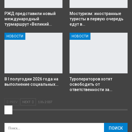
РЖД представили новый
Мостуризм: иностранные
международный
туристы в первую очередь
турмаршрут «Великий…
едут в…
НОВОСТИ
НОВОСТИ
В I полугодии 2026 года на
Туроператоров хотят
выполнение социальных…
освободить от
ответственности за…
PREV
NEXT
1 Из 2 037
2