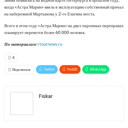
когда «Астра Марин» ввела в эксплуатацию собственный причал
на набережной Мартынова у 2-го Елагина моста.
Всего в этом году «Астра Марин» на двух паромных переправах
планирует перевезти более 60 000 человек.
По материалам:
rtournews.ru
0
Поделиться
Twitter
ReddIt
WhatsApp
Pinterest
Эл. адрес
Tumblr
Telegram
VK
Fiskar