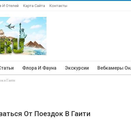
в И Отелей
Карта Сайта
Контакты
Статьи
Флора И Фауна
Экскурсии
Вебкамеры Он
ок в Гаити
аться От Поездок В Гаити