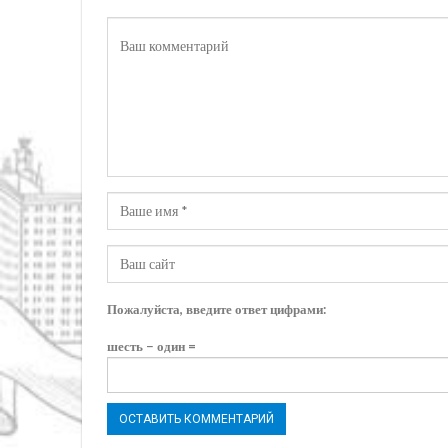
Пожалуйста, введите ответ цифрами:
шесть − один =