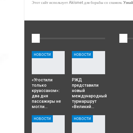
Этот сайт использует Akismet для борьбы со спамом.
Узнай
1
2
НОВОСТИ
НОВОСТИ
«Угостили
РЖД
только
представили
круассаном»:
новый
два дня
международный
пассажиры не
турмаршрут
могли…
«Великий…
НОВОСТИ
НОВОСТИ