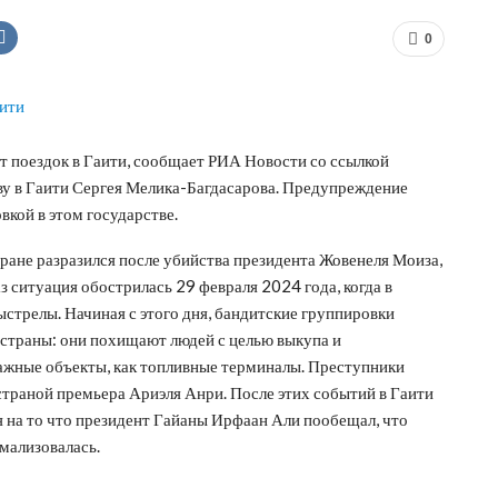
0
т поездок в Гаити, сообщает РИА Новости со ссылкой
тву в Гаити Сергея Мелика-Багдасарова. Предупреждение
кой в этом государстве.
ране разразился после убийства президента Жовенеля Моиза,
 ситуация обострилась 29 февраля 2024 года, когда в
стрелы. Начиная с этого дня, бандитские группировки
й страны: они похищают людей с целью выкупа и
ажные объекты, как топливные терминалы. Преступники
 страной премьера Ариэля Анри. После этих событий в Гаити
 на то что президент Гайаны Ирфаан Али пообещал, что
рмализовалась.