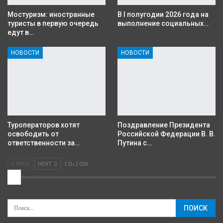
Мостуризм: иностранные
В I полугодии 2026 года на
туристы в первую очередь
выполнение социальных…
едут в…
НОВОСТИ
НОВОСТИ
Туроператоров хотят
Поздравление Президента
освободить от
Российской Федерации В. В.
ответственности за…
Путина с…
PREV
NEXT
1 Из 2 036
2