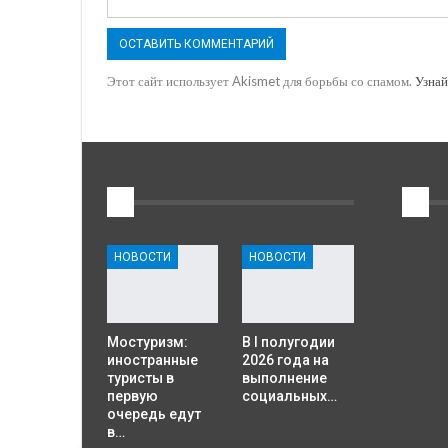
Этот сайт использует Akismet для борьбы со спамом.
Узнай
1
2
НОВОСТИ
НОВОСТИ
Мостуризм:
В I полугодии
иностранные
2026 года на
туристы в
выполнение
первую
социальных…
очередь едут
в…