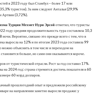
тей в 2023 году был Стамбул – более 17 млн
35,3% туристов). За ним следуют Анталья (29,9%
и Артвин (3,72%).
ризма Турции Мехмет Нури Эрсой
отметил, что туристы
022 году средняя продолжительность тура составляла 10,3
8 ночи. Вероятно, связано это прежде всего с тем, что в
ека выросла на 12% и по итогам 2023 года составила 99
ю можно объяснить в том числе и переходом на
 становится больше, но сами они оказываются короче.
ров от туристической отрасли. Рост за год составил 17%.
 на 2024 год: страна стремится достичь показателя в 60
размере 60 млрд долларов.
удачный прошлогодний опыт и предложили российскому
январе на направлении заметно выросли продажи: у