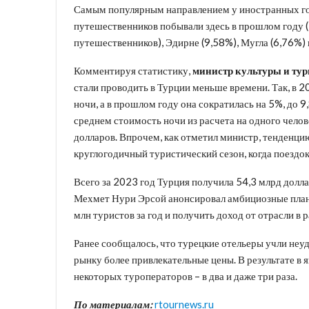
Самым популярным направлением у иностранных гос
путешественников побывали здесь в прошлом году (
путешественников), Эдирне (9,58%), Мугла (6,76%) 
Комментируя статистику,
министр культуры и ту
стали проводить в Турции меньше времени. Так, в 2
ночи, а в прошлом году она сократилась на 5%, до 9,
среднем стоимость ночи из расчета на одного челов
долларов. Впрочем, как отметил министр, тенденци
круглогодичный туристический сезон, когда поездок
Всего за 2023 год Турция получила 54,3 млрд долла
Мехмет Нури Эрсой анонсировал амбициозные планы
млн туристов за год и получить доход от отрасли в 
Ранее сообщалось, что турецкие отельеры учли не
рынку более привлекательные цены. В результате в 
некоторых туроператоров – в два и даже три раза.
По материалам:
rtournews.ru