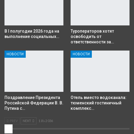
В I полугодии 2026 года на
Туроператоров хотят
выполнение социальных…
освободить от
ответственности за…
НОВОСТИ
НОВОСТИ
Поздравление Президента
Отель вместо водоканала:
Российской Федерации В. В.
тюменский гостиничный
Путина с…
комплекс…
PREV
NEXT
1 Из 2 036
2