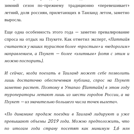
зимний сезон по-прежнему традиционно «перевешивает»
летний, доля россиян, прилетающих в Таиланд летом, заметно
выросла.
Еще одна особенность этого года — заметно превалирование
спроса на отдых на Пхукете. Как отметил эксперт, «
Паттайя
считается у наших туристов более «простым» и «недорогим»
направлением, а Пхукет — более «элитным» (хотя с этим и
можно поспорить).
И сейчас, когда поехать в Таиланд может себе позволить
лишь достаточно обеспеченная публика, спрос на Пхукет
заметно растет. Поэтому в Утапао (Паттайя) в этом году
туроператоры летают лишь из шести городов России, а на
Пхукет — из значительно большего числа точек вылета
».
«
По динамике продаж поездки в Таиланд лидируют и уже
превышают объемы 2019 года. Можно предположить, что
по итогам года страну посетят как минимум 1,6 млн