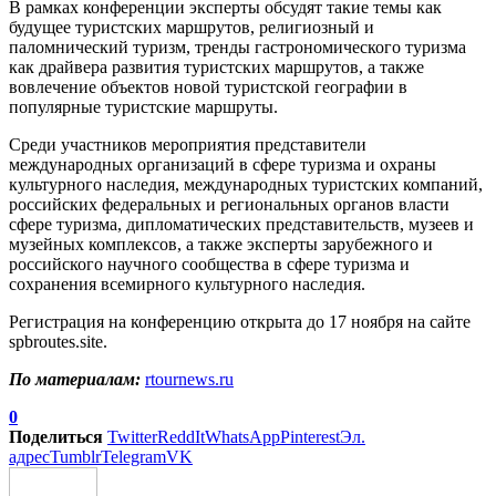
В рамках конференции эксперты обсудят такие темы как
будущее туристских маршрутов, религиозный и
паломнический туризм, тренды гастрономического туризма
как драйвера развития туристских маршрутов, а также
вовлечение объектов новой туристской географии в
популярные туристские маршруты.
Среди участников мероприятия представители
международных организаций в сфере туризма и охраны
культурного наследия, международных туристских компаний,
российских федеральных и региональных органов власти
сфере туризма, дипломатических представительств, музеев и
музейных комплексов, а также эксперты зарубежного и
российского научного сообщества в сфере туризма и
сохранения всемирного культурного наследия.
Регистрация на конференцию открыта до 17 ноября на сайте
spbroutes.site.
По материалам:
rtournews.ru
0
Поделиться
Twitter
ReddIt
WhatsApp
Pinterest
Эл.
адрес
Tumblr
Telegram
VK