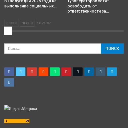
В I полугодии 2026 года на
Туроператоров хотят
выполнение социальных…
освободить от
ответственности за…
PREV
NEXT
1 Из 2 037
2