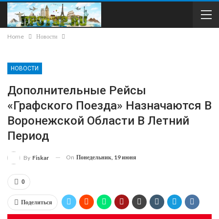
Home
Новости
НОВОСТИ
Дополнительные Рейсы
«Графского Поезда» Назначаются В
Воронежской Области В Летний
Период
On
Понедельник, 19 июня
By
Fiskar
0
Поделиться