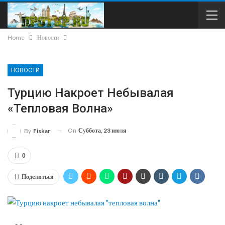
Home
Новости
НОВОСТИ
Турцию Накроет Небывалая
«тепловая Волна»
On
Суббота, 23 июля
By
Fiskar
0
Поделиться