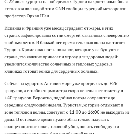
С 22 июля курорты на побережьях Турции накроет сильнейшая
«тепловая волна», об этом CNN сообщил турецкий метеоролог
профессор Орхан Шен.
Испания и Франция уже месяц страдают от жары, в этих
странах зафиксированы сотни смертей, связанных с невероятно
знойным летом. В ближайшее время тепловая волна настигнет
Турцию. Кроме опасности пожаров, которые уже бушуют в
стране, это явление принесет и угрозу для здоровья людей:
увеличится количество солнечных и тепловых ударов, в
клиниках готовят койки для сердечных больных.
Сейчас на курортах Анталии море уже прогрелось до +28
градусов, а столбик термометра скоро перешагнет отметку в
+40 градусов. Вероятно, подобная погода сохранится до
середины следующей недели. Туристам, которые отдыхают в
зоне тепловой волны, советуют с 11:00 до 16:00 не выходить из
дома. В остальное время нужно обязательно надевать
солнцезащитные очки, головной убор, носить свободную и
светлую одежду и пить больше обычной воды.