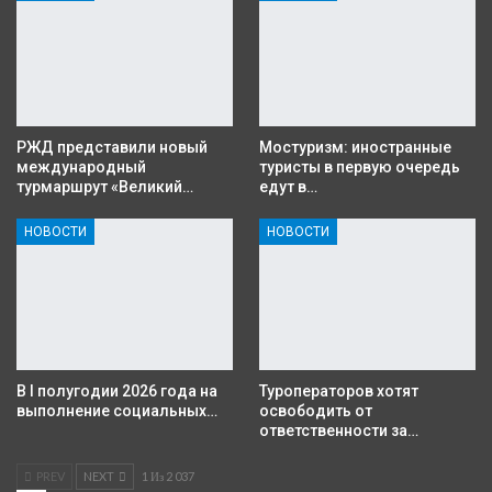
РЖД представили новый
Мостуризм: иностранные
международный
туристы в первую очередь
турмаршрут «Великий…
едут в…
НОВОСТИ
НОВОСТИ
В I полугодии 2026 года на
Туроператоров хотят
выполнение социальных…
освободить от
ответственности за…
PREV
NEXT
1 Из 2 037