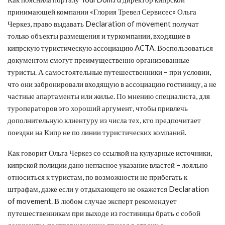
принимающей компании «Глория Тревел Сервисес» Ольга
Черкез, право выдавать Declaration of movement получат
только объекты размещения и туркомпании, входящие в
кипрскую туристическую ассоциацию ACTA. Воспользоваться
документом смогут преимущественно организованные
туристы. А самостоятельные путешественники – при условии,
что они забронировали входящую в ассоциацию гостиницу, а не
частные апартаменты или жилье. По мнению специалиста, для
туроператоров это хороший аргумент, чтобы привлечь
дополнительную клиентуру из числа тех, кто предпочитает
поездки на Кипр не по линии туристических компаний.
Как говорит Ольга Черкез со ссылкой на кулуарные источники,
кипрской полиции дано негласное указание властей – лояльно
относиться к туристам, по возможности не прибегать к
штрафам, даже если у отдыхающего не окажется Declaration
of movement. В любом случае эксперт рекомендует
путешественникам при выходе из гостиницы брать с собой
документы, подтверждающие приезд в страну с