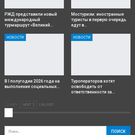
РЖД представили новый
Мостуризм: иностранные
международный
туристы в первую очередь
турмаршрут «Великий…
едут в…
НОВОСТИ
НОВОСТИ
В I полугодии 2026 года на
Туроператоров хотят
выполнение социальных…
освободить от
ответственности за…
PREV
NEXT
1 Из 2 037
2