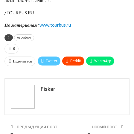
около 450 тыс. человек.
/TOURBUS.RU
По материалам:
www.tourbus.ru
Аэрофлот
0
Поделиться
Twitter
ReddIt
WhatsApp
Pinterest
Эл. адрес
Tumblr
Telegram
VK
Fiskar
ПРЕДЫДУЩИЙ ПОСТ
НОВЫЙ ПОСТ