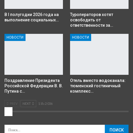
В I полугодии 2026 года на
Туроператоров хотят
выполнение социальных…
освободить от
ответственности за…
НОВОСТИ
НОВОСТИ
Поздравление Президента
Отель вместо водоканала:
Российской Федерации В. В.
тюменский гостиничный
Путина с…
комплекс…
PREV
NEXT
1 Из 2 036
2