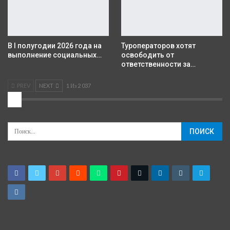
В I полугодии 2026 года на
Туроператоров хотят
выполнение социальных…
освободить от
ответственности за…
PREV
NEXT
1 Из 2 037
2