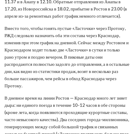
11.37 и в Анапу в 12.10. Обратные отправления из Анапы в
17.20, из Новороссийска в 18.02, прибытие в Ростов в 23.00 (в
апреле из-за ремонтных работ график немного отличается).
Вместо того, чтобы гонять пустые «Ласточки» через Протоку,
РЖД следовало назначить оба эти состава через Краснодар,
изменив при этом график на дневной. Сейчас между Ростовом и
Краснодаром ходят только две «Ласточки» в сутки и только
рано утром и поздно вечером. В пиковые даты они
распродаются полностью задолго до отправления, а в остальные
дни, как видно из статистики продаж, возят в несколько раз
больше пассажиров, чем рейсы в обход Краснодара через
Протоку.
В дневное время на линии Ростов — Краснодар много лет зияет
дыра: ни единого поезда в течение 10-12 часов в обе стороны
(кроме лета, когда появляются проходящие курортные составы,
часто невысокого качества). Два соседних города-миллионника,
генерирующих между собой большой трафик и связанных
довольно быстрой линией («Ласточки» тратят чуть больше трех