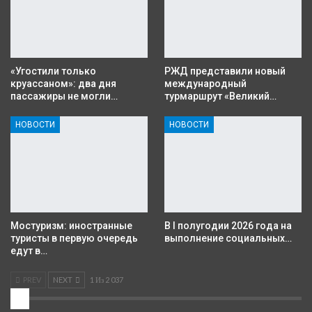
«Угостили только
РЖД представили новый
круассаном»: два дня
международный
пассажиры не могли…
турмаршрут «Великий…
НОВОСТИ
НОВОСТИ
Мостуризм: иностранные
В I полугодии 2026 года на
туристы в первую очередь
выполнение социальных…
едут в…
PREV
NEXT
1 Из 2 037
2