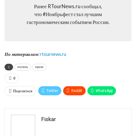
Ранее RTourNews.ru сообщал,
что #Ноябрьфест стал лучшим
гастрономическим событием России.
По материалам:
rtournews.ru
казань
крым
0
Поделиться
Twitter
ReddIt
WhatsApp
Pinterest
Эл. адрес
Tumblr
Telegram
VK
Fiskar