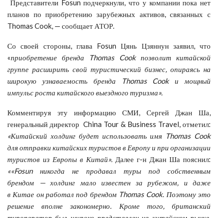
Представители Fosun подчеркнули, что у компании пока нет
планов по приобретению зарубежных активов, связанных с
Thomas Cook, — сообщает АТОР.
Со своей стороны, глава Fosun Цянь Цзяннун заявил, что
«
приобретение бренда T
homas Cook позволит китайской
группе расширить свой туристический бизнес, опираясь на
широкую узнаваемость бренда Thomas Cook и мощный
импульс роста китайского выездного туризма».
Комментируя эту информацию СМИ, Сергей Джан Ша,
генеральный директор China Tour & Business Travel, отметил:
«Китайский холдинг будет использовать имя
Thomas Cook
для отправки китайских туристов в Европу и при организации
туристов из Европы в Китай».
Далее г-н Джан Ша пояснил:
««Fosun никогда не продавал
туры под собственным
брендом — холдинг мало известен за рубежом, и даже
в Китае он работал под брендом Thomas Cook. Поэтому это
решение вполне закономерно. Кроме того, британский
туроператор был широко представлен на китайском рынке,