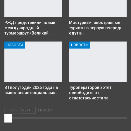
РЖД представили новый
Мостуризм: иностранные
международный
туристы в первую очередь
турмаршрут «Великий…
едут в…
НОВОСТИ
НОВОСТИ
В I полугодии 2026 года на
Туроператоров хотят
выполнение социальных…
освободить от
ответственности за…
PREV
NEXT
1 Из 2 037
2