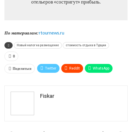
отельеров «состригут» прибыль.
По материалам:
rtournews.ru
Новый налог на размещение
стоимость отдыха в Турции
0
Поделиться
Twitter
ReddIt
WhatsApp
Pinterest
Эл. адрес
Tumblr
Telegram
VK
Fiskar