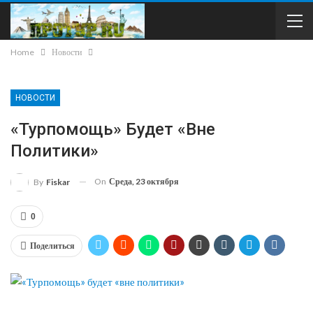
Home
Новости
НОВОСТИ
«Турпомощь» Будет «вне
Политики»
On
Среда, 23 октября
By
Fiskar
0
Поделиться