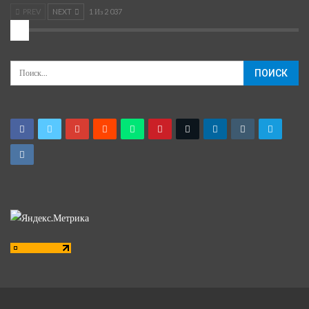
PREV
NEXT
1 Из 2 037
2