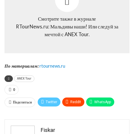
Смотрите также в журнале
RTourNews.ru: Мальдивы наши! Или следуй за
мечтой с ANEX Tour.
По материалам:
rtournews.ru
ANEX Tour
0
Поделиться
Twitter
ReddIt
WhatsApp
Pinterest
Эл. адрес
Tumblr
Telegram
VK
Fiskar