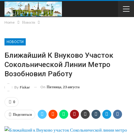
Home
Новости
НОВОСТИ
Ближайший К Внуково Участок
Сокольнической Линии Метро
Возобновил Работу
On
Пятница, 23 августа
By
Fiskar
0
Поделиться