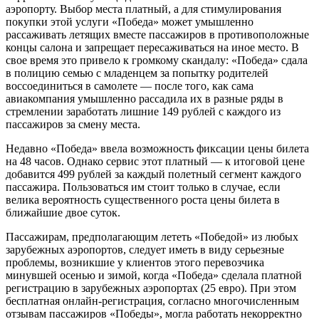
аэропорту. Выбор места платный, а для стимулирования
покупки этой услуги «Победа» может умышленно
рассаживать летящих вместе пассажиров в противоположные
концы салона и запрещает пересаживаться на иное место. В
свое время это привело к громкому скандалу: «Победа» сдала
в полицию семью с младенцем за попытку родителей
воссоединиться в самолете — после того, как сама
авиакомпания умышленно рассадила их в разные ряды в
стремлении заработать лишние 149 рублей с каждого из
пассажиров за смену места.
Недавно «Победа» ввела возможность фиксации цены билета
на 48 часов. Однако сервис этот платный — к итоговой цене
добавится 499 рублей за каждый полетный сегмент каждого
пассажира. Пользоваться им стоит только в случае, если
велика вероятность существенного роста цены билета в
ближайшие двое суток.
Пассажирам, предполагающим лететь «Победой» из любых
зарубежных аэропортов, следует иметь в виду серьезные
проблемы, возникшие у клиентов этого перевозчика
минувшей осенью и зимой, когда «Победа» сделала платной
регистрацию в зарубежных аэропортах (25 евро). При этом
бесплатная онлайн-регистрация, согласно многочисленным
отзывам пассажиров «Победы», могла работать некорректно