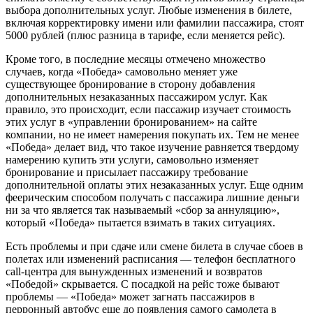
выбора дополнительных услуг. Любые изменения в билете,
включая корректировку имени или фамилии пассажира, стоят
5000 рублей (плюс разница в тарифе, если меняется рейс).
Кроме того, в последние месяцы отмечено множество
случаев, когда «Победа» самовольно меняет уже
существующее бронирование в сторону добавления
дополнительных незаказанных пассажиром услуг. Как
правило, это происходит, если пассажир изучает стоимость
этих услуг в «управлении бронированием» на сайте
компании, но не имеет намерения покупать их. Тем не менее
«Победа» делает вид, что такое изучение равняется твердому
намерению купить эти услуги, самовольно изменяет
бронирование и присылает пассажиру требование
дополнительной оплаты этих незаказанных услуг. Еще одним
феерическим способом получать с пассажира лишние деньги
ни за что является так называемый «сбор за аннуляцию»,
который «Победа» пытается взимать в таких ситуациях.
Есть проблемы и при сдаче или смене билета в случае сбоев в
полетах или изменений расписания — телефон бесплатного
call-центра для вынужденных изменений и возвратов
«Победой» скрывается. С посадкой на рейс тоже бывают
проблемы — «Победа» может загнать пассажиров в
перронный автобус еще до появления самого самолета в