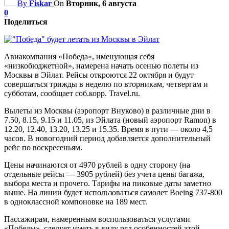
By
Fiskar
On
Вторник, 6 августа
0
Поделиться
Авиакомпания «Победа», именующая себя
«низкобюджетной», намерена начать осенью полеты из
Москвы в Эйлат. Рейсы откроются 22 октября и будут
совершаться трижды в неделю по вторникам, четвергам и
субботам, сообщает соб.корр. Travel.ru.
Вылеты из Москвы (аэропорт Внуково) в различные дни в
7.50, 8.15, 9.15 и 11.05, из Эйлата (новый аэропорт Ramon) в
12.20, 12.40, 13.20, 13.25 и 15.35. Время в пути — около 4,5
часов. В новогодний период добавляется дополнительный
рейс по воскресеньям.
Цены начинаются от 4970 рублей в одну сторону (на
отдельные рейсы — 3905 рублей) без учета цены багажа,
выбора места и прочего. Тарифы на пиковые даты заметно
выше. На линии будет использоваться самолет Boeing 737-800
в одноклассной компоновке на 189 мест.
Пассажирам, намеренным воспользоваться услугами
«Победы», следует иметь в виду ряд особенностей этой