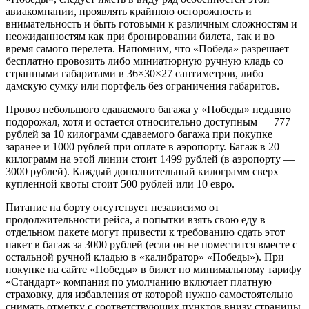
авиакомпании, проявлять крайнюю осторожность и
внимательность и быть готовыми к различным сложностям и
неожиданностям как при бронировании билета, так и во
время самого перелета. Напомним, что «Победа» разрешает
бесплатно провозить либо миниатюрную ручную кладь со
странными габаритами в 36×30×27 сантиметров, либо
дамскую сумку или портфель без ограничения габаритов.
Провоз небольшого сдаваемого багажа у «Победы» недавно
подорожал, хотя и остается относительно доступным — 777
рублей за 10 килограмм сдаваемого багажа при покупке
заранее и 1000 рублей при оплате в аэропорту. Багаж в 20
килограмм на этой линии стоит 1499 рублей (в аэропорту —
3000 рублей). Каждый дополнительный килограмм сверх
купленной квоты стоит 500 рублей или 10 евро.
Питание на борту отсутствует независимо от
продолжительности рейса, а попытки взять свою еду в
отдельном пакете могут привести к требованию сдать этот
пакет в багаж за 3000 рублей (если он не поместится вместе с
остальной ручной кладью в «калибратор» «Победы»). При
покупке на сайте «Победы» в билет по минимальному тарифу
«Стандарт» компания по умолчанию включает платную
страховку, для избавления от которой нужно самостоятельно
снимать отметку с соответствующих пунктов внизу страницы