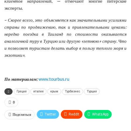
клиентов направлени
й, — отмечают многие питерские
эксперты.
–
Скорее всего, это объясняется как значительными усилиями
страны по продвижению, так и привлекательными ценами:
нередко поездка в Таиланд по стоимости оказывается
аналогичной туру в Турцию или другую «летнюю» страну. Что
и позволяет туристам делать выбор в пользу теплого моря и
экзотики».
По материалам:
www.tourbus.ru
Греция
италия
крым
Турбизнес
Турция
0
Поделиться
Twitter
ReddIt
WhatsApp
Pinterest
Эл. адрес
Tumblr