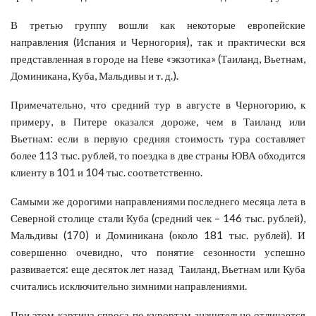
В третью группу вошли как некоторые европейские
направления (Испания и Черногория), так и практически вся
представленная в городе на Неве «экзотика» (Таиланд, Вьетнам,
Доминикана, Куба, Мальдивы и т. д.).
Примечательно, что средний тур в августе в Черногорию, к
примеру, в Питере оказался дороже, чем в Таиланд или
Вьетнам: если в первую средняя стоимость тура составляет
более 113 тыс. рублей, то поездка в две страны ЮВА обходится
клиенту в 101 и 104 тыс. соответственно.
Самыми же дорогими направлениями последнего месяца лета в
Северной столице стали Куба (средний чек – 146 тыс. рублей),
Мальдивы (170) и Доминикана (около 181 тыс. рублей). И
совершенно очевидно, что понятие сезонности успешно
развивается: еще десяток лет назад Таиланд, Вьетнам или Куба
считались исключительно зимними направлениями.
При этом картина спроса по курортам значительно отличается