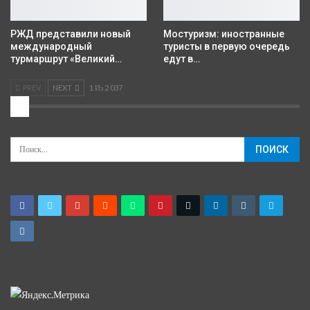
РЖД представили новый
Мостуризм: иностранные
международный
туристы в первую очередь
турмаршрут «Великий…
едут в…
PREV
NEXT
1 Из 2 037
2