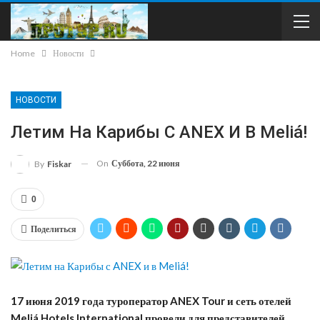
Home
Новости
НОВОСТИ
Летим На Карибы С ANEX И В Meliá!
On
Суббота, 22 июня
By
Fiskar
0
Поделиться
17 июня 2019 года туроператор ANEX Tour и сеть отелей
Meliá Hotels International провели для представителей