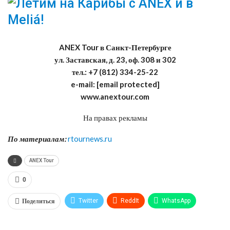
ANEX Tour в Санкт-Петербурге
ул. Заставская, д. 23, оф. 308 и 302
тел.: +7 (812) 334-25-22
e-mail: [email protected]
www.anextour.com
На правах рекламы
По материалам:
rtournews.ru
ANEX Tour
0
Поделиться
Twitter
ReddIt
WhatsApp
Pinterest
Эл. адрес
Tumblr